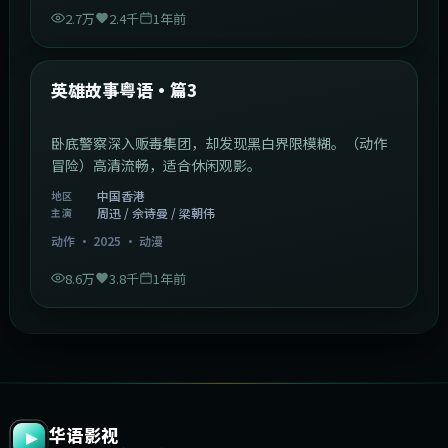
2.7万
2.4千
1年前
2:09:45
中国香港
最新
英雄故事粤语·篇3
卧底警察深入贩毒集团，却发现黑白界限模糊。（动作
冒险）高清流畅，适合休闲观影。
中国香港
地区
周迅 / 佘诗曼 / 梁朝伟
主演
动作
·
2025
·
动漫
8.6万
3.8千
1年前
华语影视