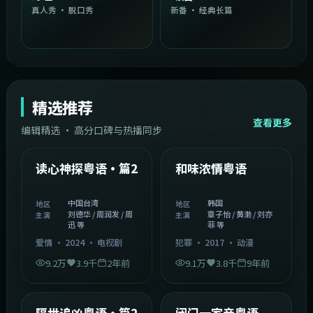
真人秀 · 脱口秀
新番 · 经典长篇
精选推荐
查看更多
编辑精选 · 高分口碑与热播同步
1:54:36
2:08:51
中国台湾
韩国
精选
精选
读心神探粤语·篇2
和味浓情粤语
中国台湾
韩国
地区
地区
刘德华 / 周润发 / 周
章子怡 / 黄渤 / 刘亦
主演
主演
迅 等
菲 等
爱情
·
2024
·
电视剧
犯罪
·
2017
·
动漫
9.2万
3.9千
2年前
9.1万
3.8千
9年前
2:05:21
1:06:37
韩国
中国香港
精选
精选
隔世追凶粤语·篇2
闭门一家亲粤语