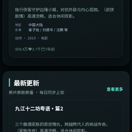
独行侠客守护边陲小城，对抗外敌与内心孤寂。（武侠
剧情）高清流畅，适合休闲观影。
中国大陆
地区
章子怡 / 刘德华 / 沈腾 等
主演
动作
·
2019
·
电影
8.4万
3.7千
7年前
最新更新
查看更多
新片新剧新番 · 每日同步上架
1:20:26
中国大陆
最新
九江十二坊粤语·篇2
三个酿酒家族的恩怨情仇，跨越两代人的商战传奇。
（家族传奇）高清流畅，适合休闲观影。