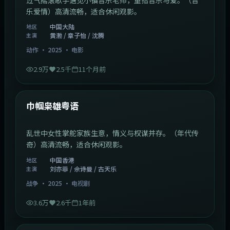
乐爱情）高清流畅，适合休闲观影。
中国大陆
地区
黄渤 / 章子怡 / 沈腾
主演
动作
·
2025
·
电影
2.9万
2.5千
11个月前
1:29:59
中国香港
最新
巾帼枭雄粤语
乱世中女性掌舵家族生意，情义与权谋并存。（年代传
奇）高清流畅，适合休闲观影。
中国香港
地区
刘亦菲 / 佘诗曼 / 古天乐
主演
战争
·
2025
·
电视剧
3.6万
2.6千
1年前
2:01:03
韩国