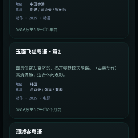
中国香港
地区
周迅 / 佘诗曼 / 梁朝伟
主演
动作
·
2025
·
动漫
8.6万
3.8千
1年前
2:13:08
韩国
热门
玉面飞狐粤语·篇2
面具侠盗劫富济贫，揭开朝廷惊天阴谋。（古装动作）
高清流畅，适合休闲观影。
韩国
地区
佘诗曼 / 张译 / 黄渤
主演
动作
·
2025
·
电影
8.6万
3.7千
8个月前
1:11:10
中国大陆
热门
孤城客粤语