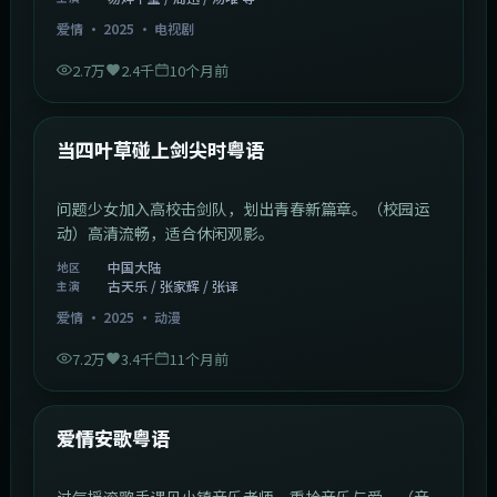
爱情
·
2025
·
电视剧
2.7万
2.4千
10个月前
1:23:05
中国大陆
最新
当四叶草碰上剑尖时粤语
问题少女加入高校击剑队，划出青春新篇章。（校园运
动）高清流畅，适合休闲观影。
中国大陆
地区
古天乐 / 张家辉 / 张译
主演
爱情
·
2025
·
动漫
7.2万
3.4千
11个月前
1:46:58
中国大陆
最新
爱情安歌粤语
过气摇滚歌手遇见小镇音乐老师，重拾音乐与爱。（音