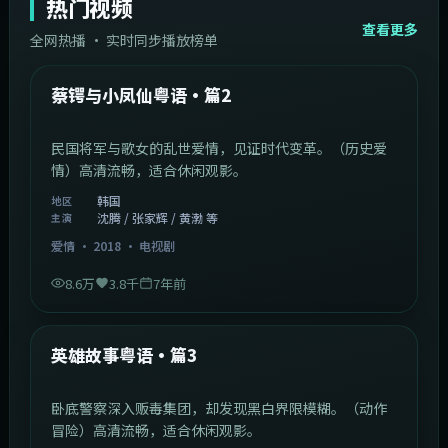
热门视频
查看更多
全网热播 · 实时同步播放榜单
44:14
韩国
热门
蔡锷与小凤仙粤语·篇2
民国将军与歌女的乱世爱情，见证时代变革。（历史爱
情）高清流畅，适合休闲观影。
韩国
地区
沈腾 / 张家辉 / 黄渤 等
主演
爱情
·
2018
·
电视剧
8.6万
3.8千
7年前
2:09:45
中国香港
热门
英雄故事粤语·篇3
卧底警察深入贩毒集团，却发现黑白界限模糊。（动作
冒险）高清流畅，适合休闲观影。