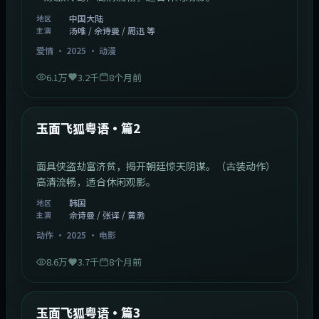
中国大陆
地区
汤唯 / 佘诗曼 / 周迅 等
主演
爱情
·
2025
·
动漫
6.1万
3.2千
8个月前
2:13:08
韩国
最新
玉面飞狐粤语·篇2
面具侠盗劫富济贫，揭开朝廷惊天阴谋。（古装动作）
高清流畅，适合休闲观影。
韩国
地区
佘诗曼 / 张译 / 黄渤
主演
动作
·
2025
·
电影
8.6万
3.7千
8个月前
1:07:39
中国大陆
最新
玉面飞狐粤语·篇3