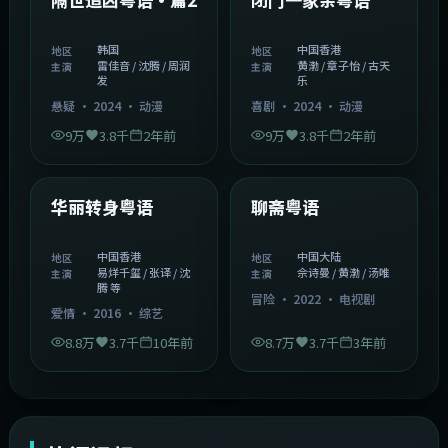
韩国
中国香港
地区
地区
雷佳音 / 沈腾 / 周润
黄渤 / 章子怡 / 古天
主演
主演
发
乐
悬疑
·
2024
·
动漫
喜剧
·
2024
·
动漫
9万
3.8千
2年前
9万
3.8千
2年前
1:27:50
2:02:43
中国香港
中国大陆
精选
精选
华丽转身粤语
聊斋粤语
中国香港
中国大陆
地区
地区
易烊千玺 / 张译 / 沈
佘诗曼 / 黄渤 / 汤唯
主演
主演
腾 等
冒险
·
2022
·
电视剧
爱情
·
2016
·
综艺
8.8万
3.7千
10年前
8.7万
3.7千
3年前