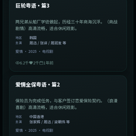
最新
巨轮粤语·篇3
两兄弟从船厂学徒做起，历经三十年商海沉浮。（商战
剧情）高清流畅，适合休闲观影。
韩国
地区
周迅 / 张译 / 周润发 等
主演
爱情
·
2025
·
电视剧
6.2千
2千
1年前
47:04
中国香港
最新
爱情全保粤语·篇2
保险员为完成任务，与客户签订恋爱保险契约。（浪漫
喜剧）高清流畅，适合休闲观影。
中国香港
地区
张家辉 / 周迅 / 梁朝伟 等
主演
爱情
·
2025
·
电视剧