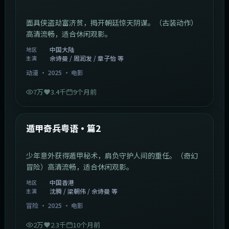
面具侠盗劫富济贫，揭开朝廷惊天阴谋。（古装动作）
高清流畅，适合休闲观影。
中国大陆
地区
佘诗曼 / 周润发 / 章子怡 等
主演
动漫
·
2025
·
电影
7万
3.4千
9个月前
1:10:21
中国香港
最新
遁甲奇兵粤语·篇2
少年意外获得遁甲秘术，肩负守护人间的重任。（奇幻
冒险）高清流畅，适合休闲观影。
中国香港
地区
沈腾 / 梁朝伟 / 佘诗曼 等
主演
冒险
·
2025
·
电影
2万
2.3千
10个月前