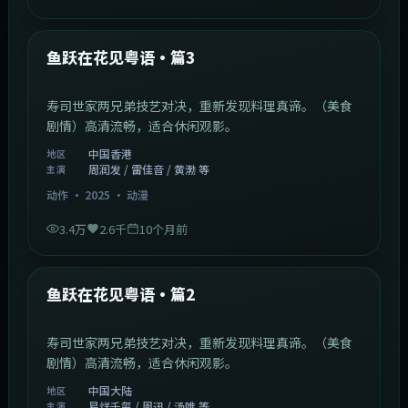
1:02:40
中国香港
最新
鱼跃在花见粤语·篇3
寿司世家两兄弟技艺对决，重新发现料理真谛。（美食
剧情）高清流畅，适合休闲观影。
中国香港
地区
周润发 / 雷佳音 / 黄渤 等
主演
动作
·
2025
·
动漫
3.4万
2.6千
10个月前
1:09:53
中国大陆
最新
鱼跃在花见粤语·篇2
寿司世家两兄弟技艺对决，重新发现料理真谛。（美食
剧情）高清流畅，适合休闲观影。
中国大陆
地区
易烊千玺 / 周迅 / 汤唯 等
主演