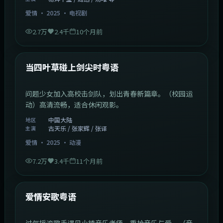
爱情
·
2025
·
电视剧
2.7万
2.4千
10个月前
1:23:05
中国大陆
最新
当四叶草碰上剑尖时粤语
问题少女加入高校击剑队，划出青春新篇章。（校园运
动）高清流畅，适合休闲观影。
中国大陆
地区
古天乐 / 张家辉 / 张译
主演
爱情
·
2025
·
动漫
7.2万
3.4千
11个月前
1:46:58
中国大陆
最新
爱情安歌粤语
过气摇滚歌手遇见小镇音乐老师，重拾音乐与爱。（音