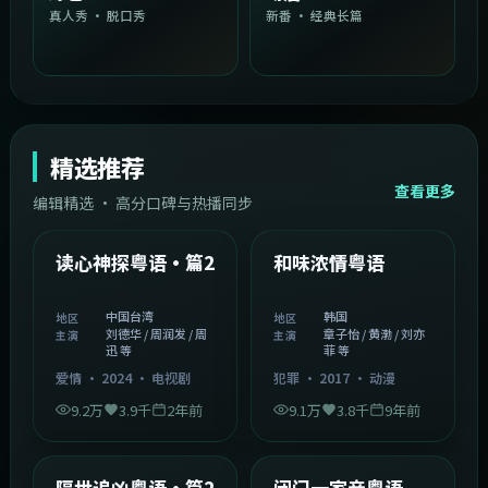
真人秀 · 脱口秀
新番 · 经典长篇
精选推荐
查看更多
编辑精选 · 高分口碑与热播同步
1:54:36
2:08:51
中国台湾
韩国
精选
精选
读心神探粤语·篇2
和味浓情粤语
中国台湾
韩国
地区
地区
刘德华 / 周润发 / 周
章子怡 / 黄渤 / 刘亦
主演
主演
迅 等
菲 等
爱情
·
2024
·
电视剧
犯罪
·
2017
·
动漫
9.2万
3.9千
2年前
9.1万
3.8千
9年前
2:05:21
1:06:37
韩国
中国香港
精选
精选
隔世追凶粤语·篇2
闭门一家亲粤语