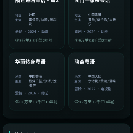
韩国
中国香港
地区
地区
雷佳音 / 沈腾 / 周润
黄渤 / 章子怡 / 古天
主演
主演
发
乐
悬疑
·
2024
·
动漫
喜剧
·
2024
·
动漫
9万
3.8千
2年前
9万
3.8千
2年前
1:27:50
2:02:43
中国香港
中国大陆
精选
精选
华丽转身粤语
聊斋粤语
中国香港
中国大陆
地区
地区
易烊千玺 / 张译 / 沈
佘诗曼 / 黄渤 / 汤唯
主演
主演
腾 等
冒险
·
2022
·
电视剧
爱情
·
2016
·
综艺
8.8万
3.7千
10年前
8.7万
3.7千
3年前