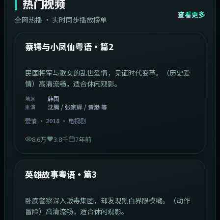
热门视频
查看更多
全网热播 · 实时同步播放榜单
44:14
韩国
热门
蔡锷与小凤仙粤语·篇2
民国将军与歌女的乱世爱情，见证时代变革。（历史爱
情）高清流畅，适合休闲观影。
韩国
地区
沈腾 / 张家辉 / 黄渤 等
主演
爱情
·
2018
·
电视剧
8.6万
3.8千
7年前
2:09:45
中国香港
热门
英雄故事粤语·篇3
卧底警察深入贩毒集团，却发现黑白界限模糊。（动作
冒险）高清流畅，适合休闲观影。