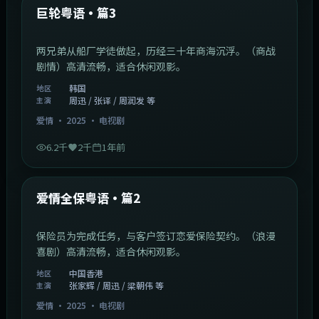
最新
巨轮粤语·篇3
两兄弟从船厂学徒做起，历经三十年商海沉浮。（商战
剧情）高清流畅，适合休闲观影。
韩国
地区
周迅 / 张译 / 周润发 等
主演
爱情
·
2025
·
电视剧
6.2千
2千
1年前
47:04
中国香港
最新
爱情全保粤语·篇2
保险员为完成任务，与客户签订恋爱保险契约。（浪漫
喜剧）高清流畅，适合休闲观影。
中国香港
地区
张家辉 / 周迅 / 梁朝伟 等
主演
爱情
·
2025
·
电视剧