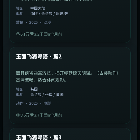
中国大陆
地区
汤唯 / 佘诗曼 / 周迅 等
主演
爱情
·
2025
·
动漫
6.1万
3.2千
8个月前
2:13:08
韩国
最新
玉面飞狐粤语·篇2
面具侠盗劫富济贫，揭开朝廷惊天阴谋。（古装动作）
高清流畅，适合休闲观影。
韩国
地区
佘诗曼 / 张译 / 黄渤
主演
动作
·
2025
·
电影
8.6万
3.7千
8个月前
1:07:39
中国大陆
最新
玉面飞狐粤语·篇3