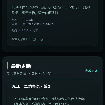
独行侠客守护边陲小城，对抗外敌与内心孤寂。（武侠
剧情）高清流畅，适合休闲观影。
中国大陆
地区
章子怡 / 刘德华 / 沈腾 等
主演
动作
·
2019
·
电影
8.4万
3.7千
7年前
最新更新
查看更多
新片新剧新番 · 每日同步上架
1:20:26
中国大陆
最新
九江十二坊粤语·篇2
三个酿酒家族的恩怨情仇，跨越两代人的商战传奇。
（家族传奇）高清流畅，适合休闲观影。