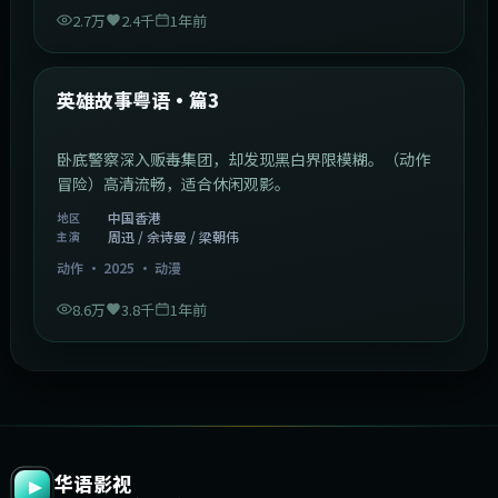
2.7万
2.4千
1年前
2:09:45
中国香港
最新
英雄故事粤语·篇3
卧底警察深入贩毒集团，却发现黑白界限模糊。（动作
冒险）高清流畅，适合休闲观影。
中国香港
地区
周迅 / 佘诗曼 / 梁朝伟
主演
动作
·
2025
·
动漫
8.6万
3.8千
1年前
华语影视