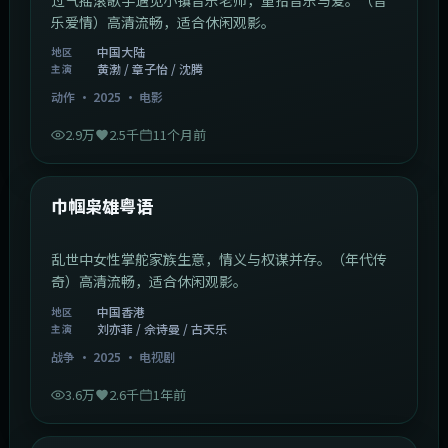
乐爱情）高清流畅，适合休闲观影。
中国大陆
地区
黄渤 / 章子怡 / 沈腾
主演
动作
·
2025
·
电影
2.9万
2.5千
11个月前
1:29:59
中国香港
最新
巾帼枭雄粤语
乱世中女性掌舵家族生意，情义与权谋并存。（年代传
奇）高清流畅，适合休闲观影。
中国香港
地区
刘亦菲 / 佘诗曼 / 古天乐
主演
战争
·
2025
·
电视剧
3.6万
2.6千
1年前
2:01:03
韩国