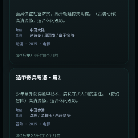
面具侠盗劫富济贫，揭开朝廷惊天阴谋。（古装动作）
高清流畅，适合休闲观影。
中国大陆
地区
佘诗曼 / 周润发 / 章子怡 等
主演
动漫
·
2025
·
电影
7万
3.4千
9个月前
1:10:21
中国香港
最新
遁甲奇兵粤语·篇2
少年意外获得遁甲秘术，肩负守护人间的重任。（奇幻
冒险）高清流畅，适合休闲观影。
中国香港
地区
沈腾 / 梁朝伟 / 佘诗曼 等
主演
冒险
·
2025
·
电影
2万
2.3千
10个月前