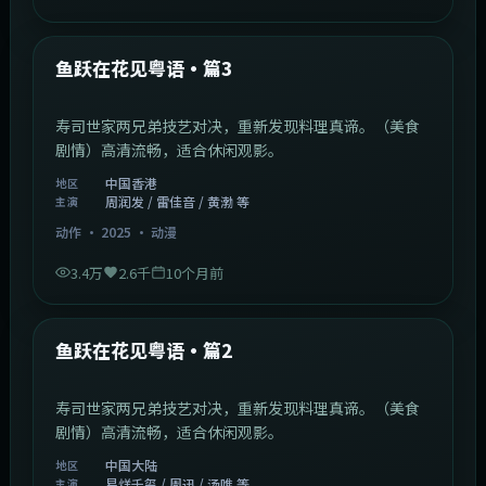
1:02:40
中国香港
最新
鱼跃在花见粤语·篇3
寿司世家两兄弟技艺对决，重新发现料理真谛。（美食
剧情）高清流畅，适合休闲观影。
中国香港
地区
周润发 / 雷佳音 / 黄渤 等
主演
动作
·
2025
·
动漫
3.4万
2.6千
10个月前
1:09:53
中国大陆
最新
鱼跃在花见粤语·篇2
寿司世家两兄弟技艺对决，重新发现料理真谛。（美食
剧情）高清流畅，适合休闲观影。
中国大陆
地区
易烊千玺 / 周迅 / 汤唯 等
主演