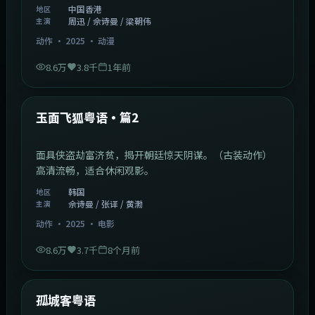
中国香港
地区
周迅 / 佘诗曼 / 梁朝伟
主演
动作
·
2025
·
动漫
8.6万
3.8千
1年前
2:13:08
韩国
热门
玉面飞狐粤语·篇2
面具侠盗劫富济贫，揭开朝廷惊天阴谋。（古装动作）
高清流畅，适合休闲观影。
韩国
地区
佘诗曼 / 张译 / 黄渤
主演
动作
·
2025
·
电影
8.6万
3.7千
8个月前
1:11:10
中国大陆
热门
孤城客粤语